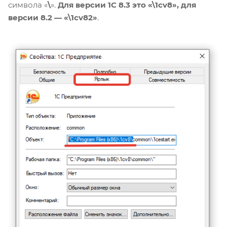
символа «
\
».
Для версии 1С 8.3 это «\1cv8», для
версии 8.2 — «\1cv82»
.