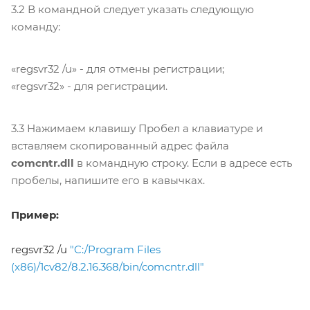
3.2 В командной следует указать следующую
команду:
«regsvr32 /u» - для отмены регистрации;
«regsvr32» - для регистрации.
3.3 Нажимаем клавишу Пробел а клавиатуре и
вставляем скопированный адрес файла
comcntr.dll
в командную строку. Если в адресе есть
пробелы, напишите его
в кавычках
.
Пример:
regsvr32 /u
"C:/Program Files
(x86)/1cv82/8.2.16.368/bin/comcntr.dll"