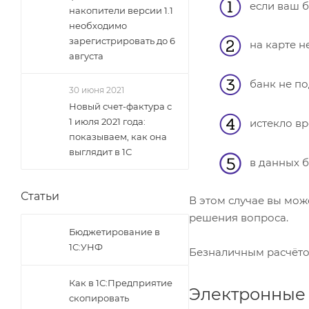
если ваш ба
накопители версии 1.1
необходимо
зарегистрировать до 6
на карте не
августа
банк не под
30 июня 2021
Новый счет-фактура с
1 июля 2021 года:
истекло вр
показываем, как она
выглядит в 1С
в данных б
Статьи
В этом случае вы мож
решения вопроса.
Бюджетирование в
1С:УНФ
Безналичным расчётом
Как в 1С:Предприятие
Электронные
скопировать