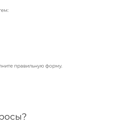
тем:
олните правильную форму.
росы?