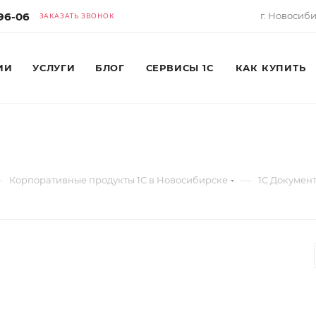
-96-06
г. Новосибир
ЗАКАЗАТЬ ЗВОНОК
ИИ
УСЛУГИ
БЛОГ
СЕРВИСЫ 1С
КАК КУПИТЬ
—
—
Корпоративные продукты 1С в Новосибирске
1С Докумен