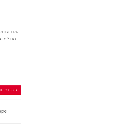
онтента.
е её по
ТЬ ОТЗЫВ
аре