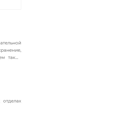
ательной
хранение,
ем такой
 отделах