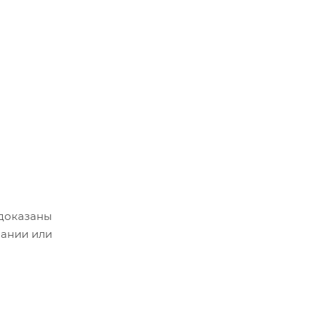
 доказаны
пании или