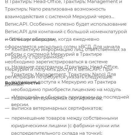
В Трактиръ: Head-Office, Трактиръ: Management и
Трактиръ: Nano реализована возможность
взаимодействия с системой Меркурий через
Ветис.API. Особенно полезно будет использование
Ветис.API для компаний с большой номенклатурой
и большим оборотом, когда ежедневно
ИНН организации;
оформляется несколько сотен эВСД. Для начала
Контактную информацию лиц, ответственных за
работы с системой Меркурий в Трактире
работу с программой;
необходимо зарегистрироваться в системе
Название программы (Трактиръ: Head-Office,
Меркурий и получить доступ к Ветис.API. При
Трактиръ: Management, Трактиръ: Nano) Для
регистрации потребуется указать следующие
получения доступа к Меркурию из Трактира
Возможности:
данные:
необходимо приобрести лицензию на модуль
«Меркурий» и обновить программу до последней
гашение ветеринарных сертификатов;
версии.
выписка ветеринарных сертификатов;
перемещение товаров между собственными
юридическими лицами (с фабрики-кухни или
распределительного склада на точки);